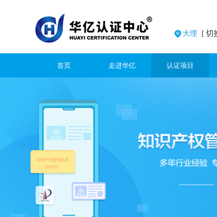
[ 切
大理
首页
走进华亿
认证项目